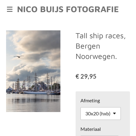
NICO BUIJS FOTOGRAFIE
Ga
direct
naar
de
Tall ship races,
hoofdinhoud
Bergen
Noorwegen.
€ 29,95
Afmeting
Materiaal