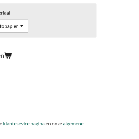
riaal
en
ze
klantesevice pagina
en onze
algemene