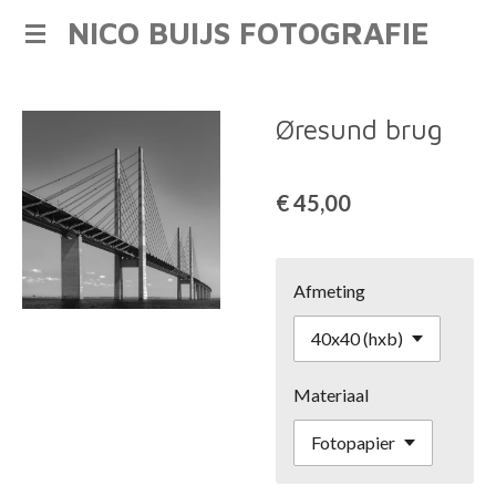
NICO BUIJS FOTOGRAFIE
Ga
direct
naar
de
Øresund brug
hoofdinhoud
€ 45,00
Afmeting
Materiaal