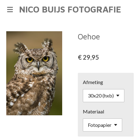
NICO BUIJS FOTOGRAFIE
Ga
direct
naar
de
Oehoe
hoofdinhoud
€ 29,95
Afmeting
Materiaal